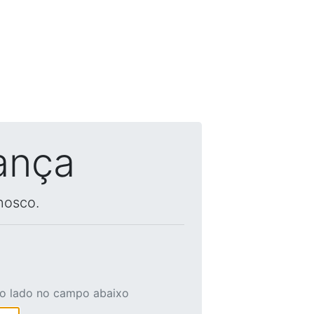
ança
nosco.
ao lado no campo abaixo