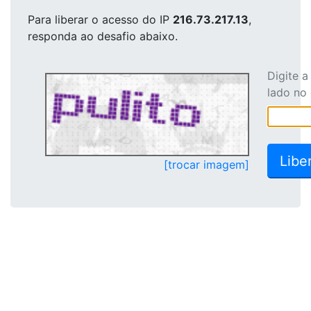
Para liberar o acesso
do IP
216.73.217.13
,
responda ao desafio abaixo.
Digite 
lado no
[trocar imagem]