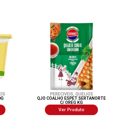
EIS
PERECIVEIS
,
QUEIJOS
0G
QJO COALHO ESPET SERTANORTE
C/ OREG KG
Ver Produto