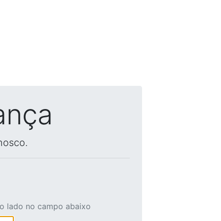
ança
nosco.
ao lado no campo abaixo