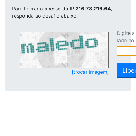
Para liberar o acesso
do IP
216.73.216.64
,
responda ao desafio abaixo.
Digite 
lado no
[trocar imagem]