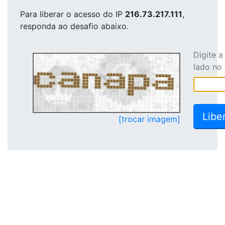
Para liberar o acesso
do IP
216.73.217.111
,
responda ao desafio abaixo.
Digite 
lado no
[trocar imagem]