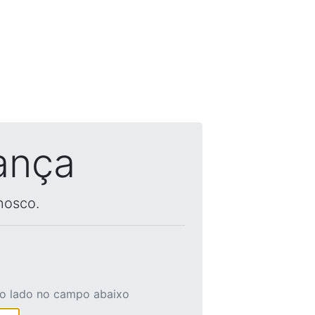
ança
nosco.
ao lado no campo abaixo