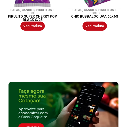
BALAS
,
CANDIES
,
PIRULITOS E
BALAS
,
CANDIES
,
PIRULITOS E
DOCES
DOCES
PIRULITO SUPER CHERRY POP
CHIC BUBBALOO UVA 60X6G
BLACK C/25
Ver Produto
Ver Produto