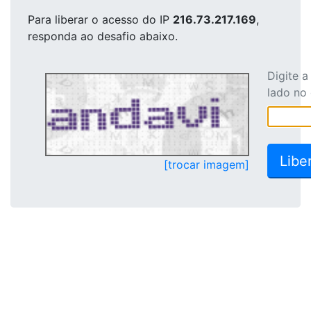
Para liberar o acesso
do IP
216.73.217.169
,
responda ao desafio abaixo.
Digite 
lado no
[trocar imagem]