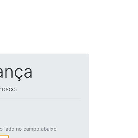
ança
nosco.
ao lado no campo abaixo