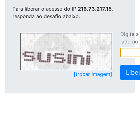
Para liberar o acesso
do IP
216.73.217.15
,
responda ao desafio abaixo.
Digite 
lado no
[trocar imagem]