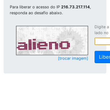
Para liberar o acesso
do IP
216.73.217.114
,
responda ao desafio abaixo.
Digite 
lado no
[trocar imagem]