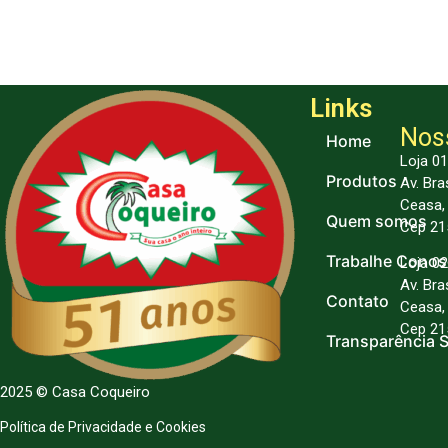
Links
Nos
Home
Loja 01
Produtos
Av. Bra
Ceasa, 
Quem somos
Cep 215
Trabalhe Cono
Loja 02 
Av. Bra
Contato
Ceasa, 
Cep 215
Transparência S
2025 © Casa Coqueiro
Política de Privacidade e Cookies