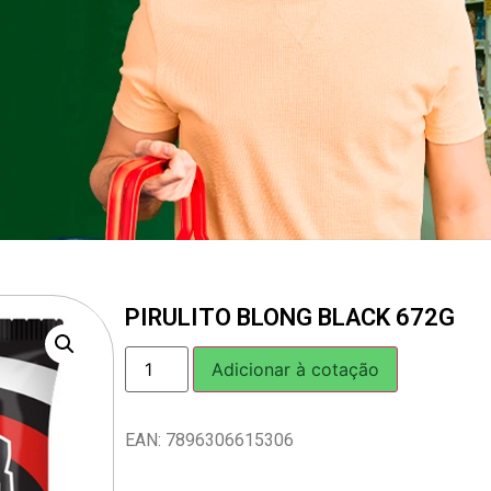
PIRULITO BLONG BLACK 672G
Adicionar à cotação
EAN: 7896306615306