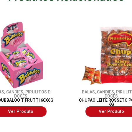
AS
,
CANDIES
,
PIRULITOS E
BALAS
,
CANDIES
,
PIRULIT
DOCES
DOCES
BUBBALOO T FRUTTI 60X6G
CHUPAO LEITE ROSSETO P
KG
Ver Produto
Ver Produto