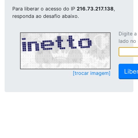
Para liberar o acesso
do IP
216.73.217.138
,
responda ao desafio abaixo.
Digite 
lado no
[trocar imagem]