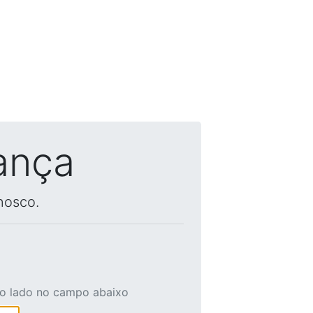
ança
nosco.
ao lado no campo abaixo