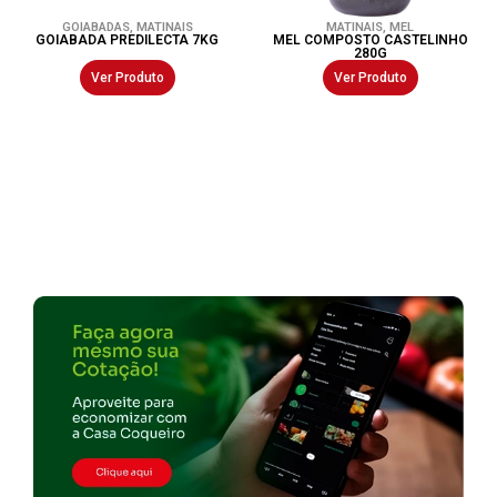
GOIABADAS
,
MATINAIS
MATINAIS
,
MEL
GOIABADA PREDILECTA 7KG
MEL COMPOSTO CASTELINHO
280G
Ver Produto
Ver Produto