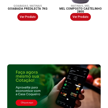
GOIABADAS
,
MATINAIS
MATINAIS
,
MEL
GOIABADA PREDILECTA 7KG
MEL COMPOSTO CASTELINHO
280G
Ver Produto
Ver Produto