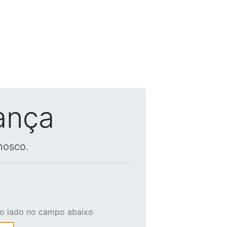
ança
nosco.
ao lado no campo abaixo