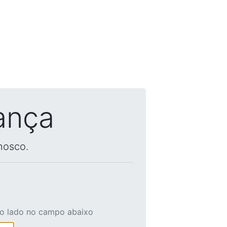
ança
nosco.
ao lado no campo abaixo