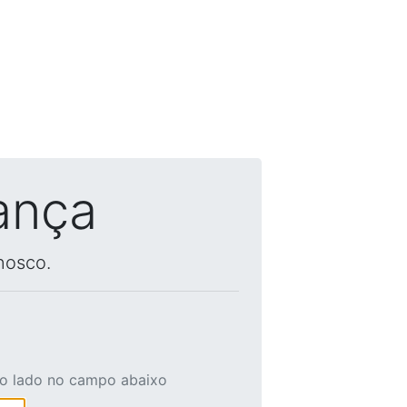
ança
nosco.
ao lado no campo abaixo