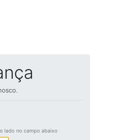
ança
nosco.
ao lado no campo abaixo