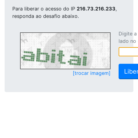
Para liberar o acesso
do IP
216.73.216.233
,
responda ao desafio abaixo.
Digite 
lado no
[trocar imagem]