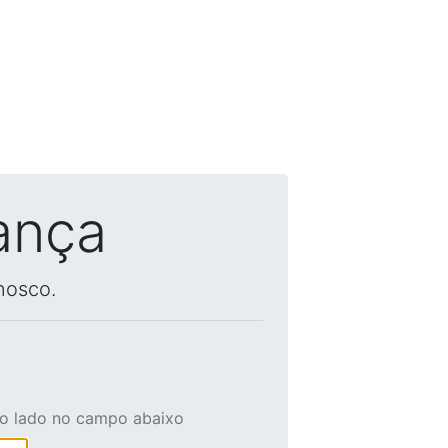
ança
nosco.
ao lado no campo abaixo