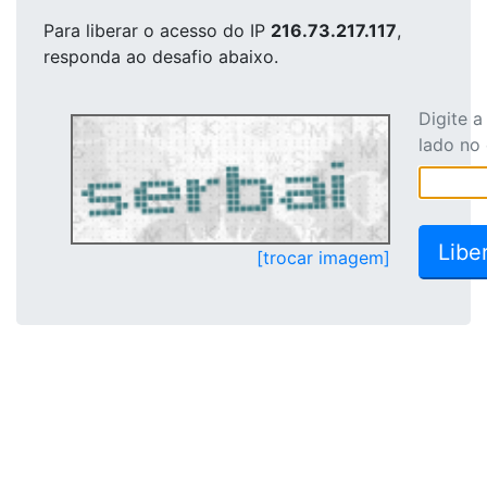
Para liberar o acesso
do IP
216.73.217.117
,
responda ao desafio abaixo.
Digite 
lado no
[trocar imagem]