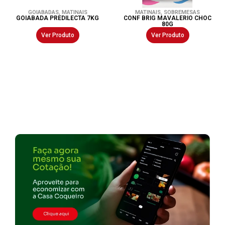
GOIABADAS
,
MATINAIS
MATINAIS
,
SOBREMESAS
GOIABADA PREDILECTA 7KG
CONF BRIG MAVALERIO CHOC
80G
Ver Produto
Ver Produto