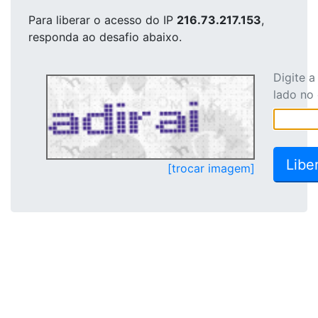
Para liberar o acesso
do IP
216.73.217.153
,
responda ao desafio abaixo.
Digite 
lado no
[trocar imagem]