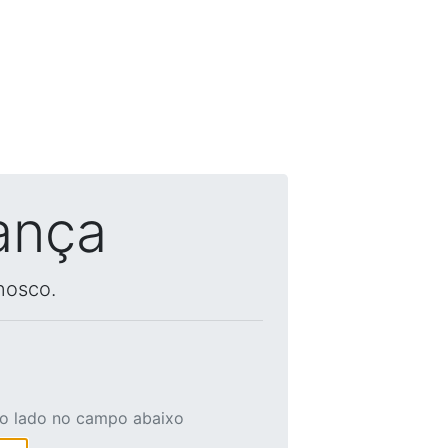
ança
nosco.
ao lado no campo abaixo