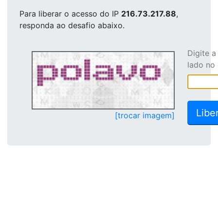
Para liberar o acesso
do IP
216.73.217.88
,
responda ao desafio abaixo.
Digite 
lado no
[trocar imagem]