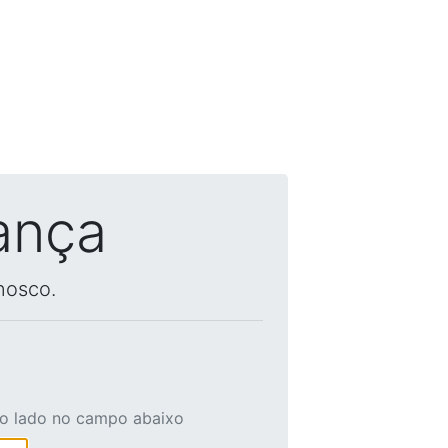
ança
nosco.
ao lado no campo abaixo