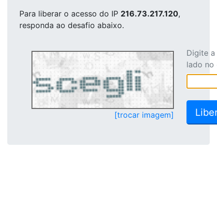
Para liberar o acesso
do IP
216.73.217.120
,
responda ao desafio abaixo.
Digite 
lado no
[trocar imagem]