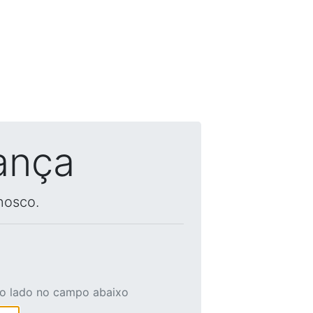
ança
nosco.
ao lado no campo abaixo