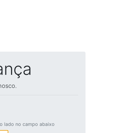
ança
nosco.
ao lado no campo abaixo